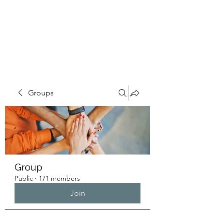
HUMANS OF THE
BAY
Groups
Group
Public
·
171 members
Join