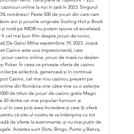
zinouri online la noi în țară în 2023. Singurul 
00% românesc! Peste 500 de jocuri din care cam 
sim aici și jocurile originale Sizzling Hot și Book 
a și notă pe IMDB nu putem spune că excelează 
ar fi cel mai bun film despre jocuri de noroc. 
tat) De Garici Mihai septembrie 19, 2023. Joacă 
bet Casino este una impresionantă, care 
 jocuri casino online, jocuri de masă cu dealeri 
 și Poker. În ceea ce privește oferta de cazino 
olecție eclectică, generoasă și în continuă 
pot Casino, cel mai nou cazinou prezent pe 
online din România vine către tine cu o selecție 
00 de titluri de jocuri de cazino gratis Magic 
 20 dintre cei mai populari furnizori ai 
l în care poți avea încredere și care îți oferă 
 pentru că site-ul nostru te va întâmpina cu tot 
adă de oferte la evenimente, și nu mai puțin de 
egale. Acestea sunt Slots, Bingo, Punto y Banca, 