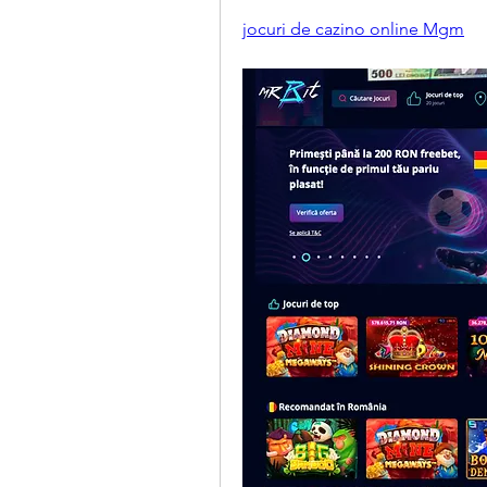
jocuri de cazino online Mgm