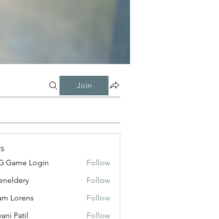
Join
s
G Game Login
Follow
eneldery
Follow
dery
m Lorens
Follow
ani Patil
Follow