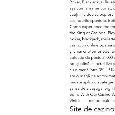
Poker, Blackjack, și Ruleta.
așa cum am menționat, div
cauți. Haideți să explorăm
cazinourile spaniole. Be
Come experience the thril
the King of Casinos! Play
poker, blackjack, roulette
cazinouri online Spania
și chiar criptomonede, ai
colecție de peste 2. 000 d
noi și până la jocuri live 
au o marjă între 0% – 5%.
are o marjă de aproximati
mică și aplici o strategie
șansa de a câștiga. Sign
Spins With Our Casino W
Vinicius a fost periculos
Site de cazin