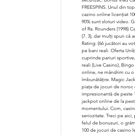
FREESPINS. Unul din top ca
cazino online licențiat 1
90% sunt sloturi video. Gă
of Ra. Rounders (1998) C
(7. 3), dar mulți spun că 
Rating: (66 jucători au vo
pe bani reali. Oferta Uni
cuprinde pariuri sportive,
reali (Live Casino), Bingo
online, ne mândrim cu o c
îmbunătățire. Magic Jack
piața de jocuri de noroc 
impresionantă de peste 10
jackpot online de la peste
momentului. Com, casino-u
seriozitate. Treci pe aici,
felul de bonusuri, o grăm
100 de jocuri de casino l