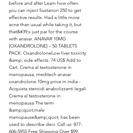
before and after Learn how often 
you can inject Sustanon 250 to get 
effective results. Had a little more 
acne than usual while taking it, but 
that&#39;s just par for the course 
with anavar. ANAVAR 10MG 
(OXANDROLONE) – 50 TABLETS 
PACK. OxandroloneLow liver toxicity 
&amp; side effects. 74 US$ Add to 
Cart. Crema al testosterone in 
menopausa, meditech anavar 
oxandrolone 10mg price in india - 
Acquista steroidi anabolizzanti legali 
Crema al testosterone in 
menopausa The term 
&amp;quot;male 
menopause&amp;quot; has been 
used to describe decr. Call us: 877-
606-5955 Free Shipping Over $99. 