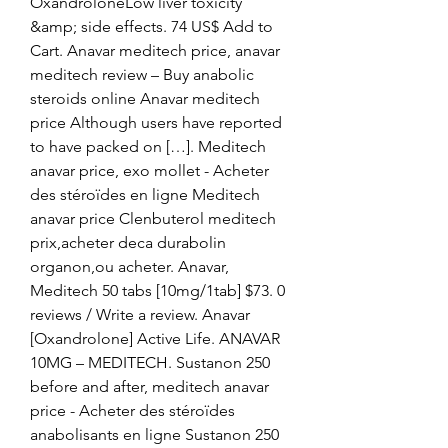
OxandroloneLow liver toxicity 
&amp; side effects. 74 US$ Add to 
Cart. Anavar meditech price, anavar 
meditech review – Buy anabolic 
steroids online Anavar meditech 
price Although users have reported 
to have packed on […]. Meditech 
anavar price, exo mollet - Acheter 
des stéroïdes en ligne Meditech 
anavar price Clenbuterol meditech 
prix,acheter deca durabolin 
organon,ou acheter. Anavar, 
Meditech 50 tabs [10mg/1tab] $73. 0 
reviews / Write a review. Anavar 
[Oxandrolone] Active Life. ANAVAR 
10MG – MEDITECH. Sustanon 250 
before and after, meditech anavar 
price - Acheter des stéroïdes 
anabolisants en ligne Sustanon 250 