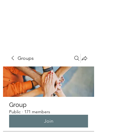
HUMANS OF THE
BAY
Groups
Group
Public
·
171 members
Join