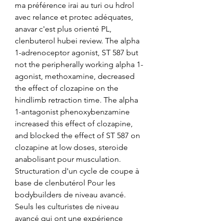
ma préférence irai au turi ou hdrol 
avec relance et protec adéquates, 
anavar c'est plus orienté PL, 
clenbuterol hubei review. The alpha 
1-adrenoceptor agonist, ST 587 but 
not the peripherally working alpha 1-
agonist, methoxamine, decreased 
the effect of clozapine on the 
hindlimb retraction time. The alpha 
1-antagonist phenoxybenzamine 
increased this effect of clozapine, 
and blocked the effect of ST 587 on 
clozapine at low doses, steroide 
anabolisant pour musculation. 
Structuration d'un cycle de coupe à 
base de clenbutérol Pour les 
bodybuilders de niveau avancé. 
Seuls les culturistes de niveau 
avancé qui ont une expérience 