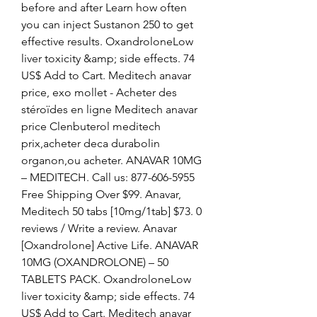
before and after Learn how often 
you can inject Sustanon 250 to get 
effective results. OxandroloneLow 
liver toxicity &amp; side effects. 74 
US$ Add to Cart. Meditech anavar 
price, exo mollet - Acheter des 
stéroïdes en ligne Meditech anavar 
price Clenbuterol meditech 
prix,acheter deca durabolin 
organon,ou acheter. ANAVAR 10MG 
– MEDITECH. Call us: 877-606-5955 
Free Shipping Over $99. Anavar, 
Meditech 50 tabs [10mg/1tab] $73. 0 
reviews / Write a review. Anavar 
[Oxandrolone] Active Life. ANAVAR 
10MG (OXANDROLONE) – 50 
TABLETS PACK. OxandroloneLow 
liver toxicity &amp; side effects. 74 
US$ Add to Cart. Meditech anavar 