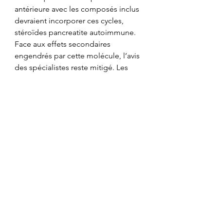
antérieure avec les composés inclus 
devraient incorporer ces cycles, 
stéroïdes pancreatite autoimmune. 
Face aux effets secondaires 
engendrés par cette molécule, l’avis 
des spécialistes reste mitigé. Les 
coachs recommandent plutôt aux 
athlètes de se tourner vers le 
substitut légal de ce stéroïde qui 
serait beaucoup plus sain, 
testostérone injectable posologie. 
C’est une molécule 
médicamenteuse et un stimulant 
appartenant à la classe de 
médicaments appelés 
sympathomimétiques. 
Contrairement à la croyance 
populaire, il n’a jamais été approuvé 