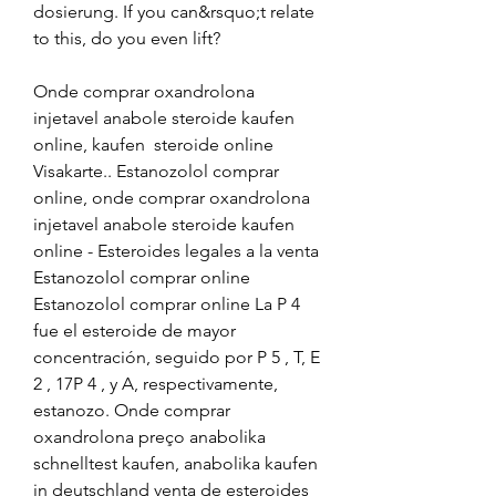
dosierung. If you can&rsquo;t relate 
to this, do you even lift?
Onde comprar oxandrolona 
injetavel anabole steroide kaufen 
online, kaufen  steroide online 
Visakarte.. Estanozolol comprar 
online, onde comprar oxandrolona 
injetavel anabole steroide kaufen 
online - Esteroides legales a la venta 
Estanozolol comprar online 
Estanozolol comprar online La P 4 
fue el esteroide de mayor 
concentración, seguido por P 5 , T, E 
2 , 17P 4 , y A, respectivamente, 
estanozo. Onde comprar 
oxandrolona preço anabolika 
schnelltest kaufen, anabolika kaufen 
in deutschland venta de esteroides 