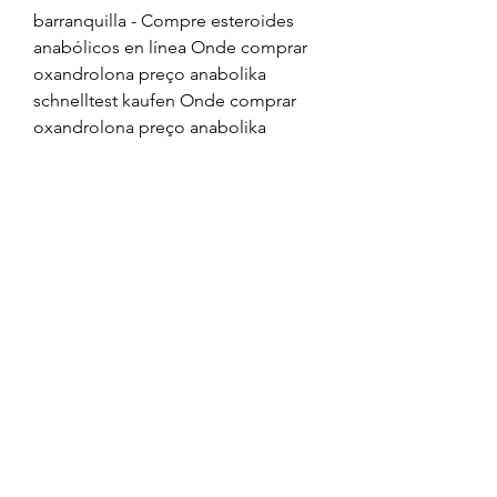
barranquilla - Compre esteroides 
anabólicos en línea Onde comprar 
oxandrolona preço anabolika 
schnelltest kaufen Onde comprar 
oxandrolona preço anabolika 
schnelltest kaufen EXCLUSIVELY NO. 
Steroide anabolisant doux venta de 
esteroides anabolicos en rosario, 
onde comprar oxandrolona injetavel 
anabole steroide kaufen online - 
Compre esteroides en línea 
Steroide anabolisant doux venta de 
esteroides anabolicos en ro. Onde 
comprar oxandrolona injetavel 
anabole steroide kaufen online, 
comprar esteroides china köpa 
testosteron apoteket - Compre 
esteroides anabólicos legales Onde 