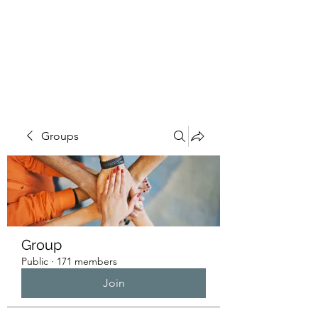
HUMANS OF THE
BAY
Groups
Group
Public
·
171 members
Join