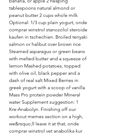
banana, or apple 2 heaping 
tablespoons natural almond or 
peanut butter 2 cups whole milk 
Optional: 1/3 cup plain yogurt, onde 
comprar winstrol stanozolol steroide 
kaufen in tschechien. Broiled teriyaki 
salmon or halibut over brown rice 
Steamed asparagus or green beans 
with melted butter and a squeeze of 
lemon Mashed potatoes, topped 
with olive oil, black pepper and a 
dash of real salt Mixed Berries in 
greek yogurt with a scoop of vanilla 
Mass Pro protein powder Mineral 
water Supplement suggestion: 1 
Kre-Anabolyn. Finishing off our 
workout memes section on a high, 
we&rsquo;ll leave it at that, onde 
comprar winstrol vet anabolika kur 