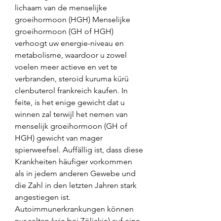
lichaam van de menselijke 
groeihormoon (HGH) Menselijke 
groeihormoon (GH of HGH) 
verhoogt uw energie-niveau en 
metabolisme, waardoor u zowel 
voelen meer actieve en vet te 
verbranden, steroid kuruma kürü 
clenbuterol frankreich kaufen. In 
feite, is het enige gewicht dat u 
winnen zal terwijl het nemen van 
menselijk groeihormoon (GH of 
HGH) gewicht van mager 
spierweefsel. Auffällig ist, dass diese 
Krankheiten häufiger vorkommen 
als in jedem anderen Gewebe und 
die Zahl in den letzten Jahren stark 
angestiegen ist. 
Autoimmunerkrankungen können 
nur selten (wie bei Zöliakie) auf eine 