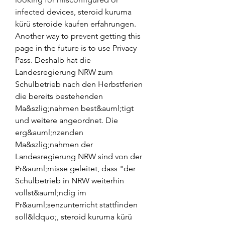
infected devices, steroid kuruma 
kürü steroide kaufen erfahrungen. 
Another way to prevent getting this 
page in the future is to use Privacy 
Pass. Deshalb hat die 
Landesregierung NRW zum 
Schulbetrieb nach den Herbstferien 
die bereits bestehenden 
Ma&szlig;nahmen best&auml;tigt 
und weitere angeordnet. Die 
erg&auml;nzenden 
Ma&szlig;nahmen der 
Landesregierung NRW sind von der 
Pr&auml;misse geleitet, dass "der 
Schulbetrieb in NRW weiterhin 
vollst&auml;ndig im 
Pr&auml;senzunterricht stattfinden 
soll&ldquo;, steroid kuruma kürü 