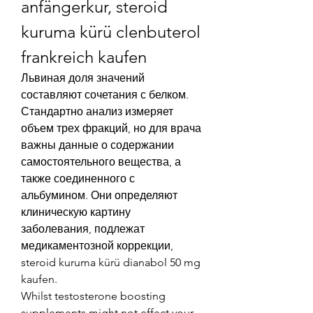
anfängerkur, steroid 
kuruma kürü clenbuterol 
frankreich kaufen
Львиная доля значений 
составляют сочетания с белком. 
Стандартно анализ измеряет 
объем трех фракций, но для врача 
важны данные о содержании 
самостоятельного вещества, а 
также соединенного с 
альбумином. Они определяют 
клиническую картину 
заболевания, подлежат 
медикаментозной коррекции, 
steroid kuruma kürü dianabol 50 mg 
kaufen.
Whilst testosterone boosting 
supplements might not effect your 