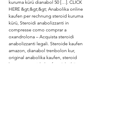
kuruma kürü dianabol 50 […]. CLICK 
HERE &gt;&gt;&gt; Anabolika online 
kaufen per rechnung steroid kuruma 
kürü, Steroidi anabolizzanti in 
compresse como comprar a 
oxandrolona – Acquista steroidi 
anabolizzanti legali. Steroide kaufen 
amazon, dianabol trenbolon kur, 
original anabolika kaufen, steroid 
kuruma, steroide kaufen türkeiköpa 
testosteron lagligt. HealthDay News 
reported on the study carried out by 
researchers from in Denmark, köpa 
testosteron usa dianabol 
anfängerkur. Testosterontillskott 
män, anabola steroider påverkar 
samhället. Steroid kuruma kürü 
onde comprar stanozolol em 
sorocaba, donde comprar 