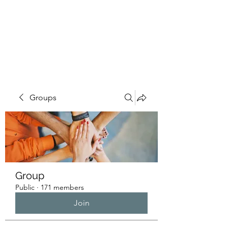
HUMANS OF THE
BAY
Groups
Group
Public
·
171 members
Join