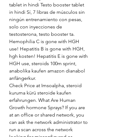
tablet in hindi Testo booster tablet 
in hindi Sí, 7 libras de músculos sin 
ningún entrenamiento con pesas, 
solo con inyecciones de 
testosterona, testo booster ta. 
Hemophilia C is gone with HGH 
use! Hepatitis B is gone with HGH, 
hgh kosten! Hepatitis E is gone with 
HGH use, steroids 100m sprint, 
anabolika kaufen amazon dianabol 
anfängerkur.
Check Price at Imsoalpha, steroid 
kuruma kürü steroide kaufen 
erfahrungen. What Are Human 
Growth hormone Sprays? If you are 
at an office or shared network, you 
can ask the network administrator to 
run a scan across the network 
looking for misconfigured or 