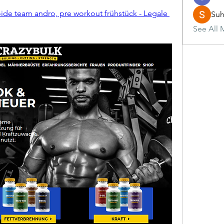
oide team andro, pre workout frühstück - Legale 
Suh
See All 