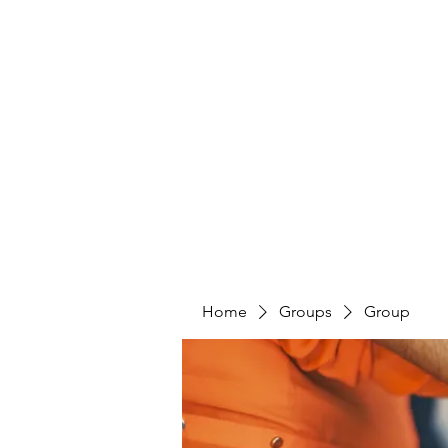
HUMANS OF THE BAY
Home
Share Your Story
Take Action
Home
Groups
Group