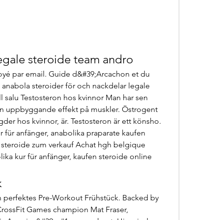
legale steroide team andro
yé par email. Guide d&#39;Arcachon et du 
 anabola steroider för och nackdelar legale 
ll salu Testosteron hos kvinnor Man har sen 
 en uppbyggande effekt på muskler. Östrogent 
er hos kvinnor, är. Testosteron är ett könsho. 
 für anfänger, anabolika praparate kaufen 
 steroide zum verkauf Achat hgh belgique 
ika kur für anfänger, kaufen steroide online 
k
n perfektes Pre-Workout Frühstück. Backed by 
rossFit Games champion Mat Fraser, 