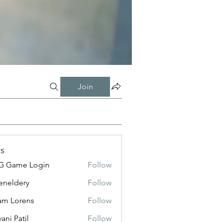
Join
s
G Game Login
Follow
eneldery
Follow
dery
m Lorens
Follow
ani Patil
Follow