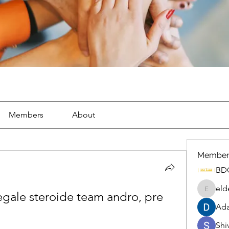
Members
About
Member
BD
eld
egale steroide team andro, pre 
eldenel
Ada
Shiv