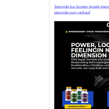
Steroide kur kosten legale ster
steroide zum verkauf